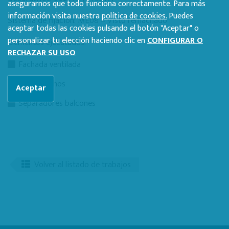
asegurarnos que todo funciona correctamente. Para más
información visita nuestra
política de cookies.
Puedes
Sistema de fijación: ME08 – Visto remachado
aceptar todas las cookies pulsando el botón "Aceptar" o
personalizar tu elección haciendo clic en
CONFIGURAR O
Elementos ejecutados:
RECHAZAR SU USO
Fachada ventilada
Falsos techos
Aceptar
Separadores balcones
Volver al listado de trabajos