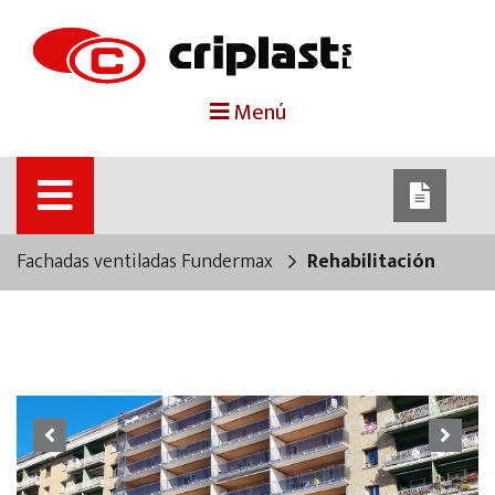
portada
Menú
criplast
productos
Fachadas ventiladas Fundermax
Rehabilitación
trabajos destacados
noticias
contacto
Previous
Next