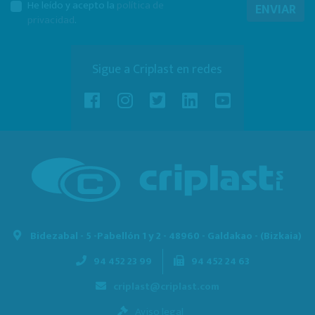
He leído y acepto la
política de
ENVIAR
privacidad
.
Sigue a Criplast en redes
Bidezabal - 5 -
Pabellón 1 y 2 - 48960 - Galdakao - (Bizkaia)
94 452 23 99
94 452 24 63
criplast@criplast.com
Aviso legal