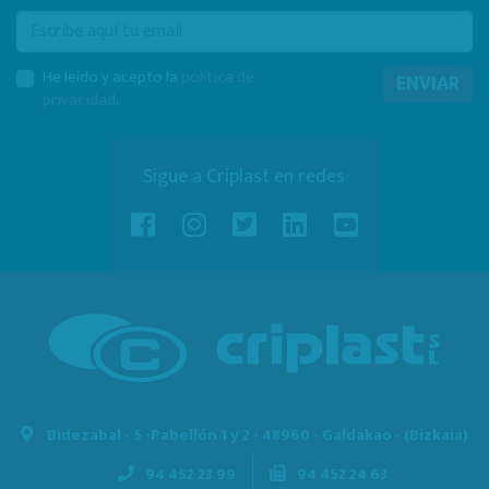
E-mail
He leído y acepto la
política de
ENVIAR
privacidad
.
Sigue a Criplast en redes
Bidezabal - 5 -
Pabellón 1 y 2 - 48960 - Galdakao - (Bizkaia)
94 452 23 99
94 452 24 63