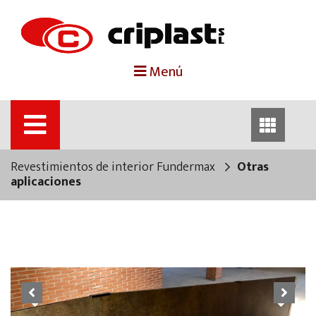
portada
Menú
criplast
productos
Revestimientos de interior Fundermax
Otras
trabajos destacados
aplicaciones
noticias
contacto
Previous
Next