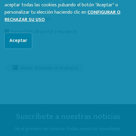
aceptar todas las cookies pulsando el botón "Aceptar" o
Decorativos: 0459 FH, 0794 FH - 20mm
personalizar tu elección haciendo clic en
CONFIGURAR O
Elementos ejecutados:
RECHAZAR SU USO
Barandillas de portal y escaleras
Aceptar
Volver al listado de trabajos
Suscríbete a nuestras noticias
Sé el primero en conocer todas nuestras novedades.