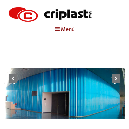
portada
Menú
criplast
productos
trabajos destacados
Previous
Next
noticias
contacto