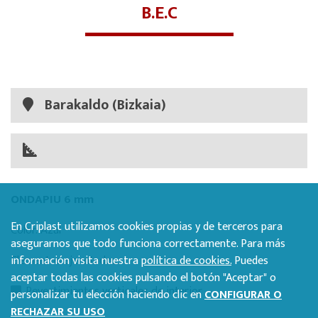
B.E.C
Barakaldo (Bizkaia)
ONDAPIU 6 mm
En Criplast utilizamos cookies propias y de terceros para
Color: Azul
asegurarnos que todo funciona correctamente. Para más
Elementos ejecutados:
información visita nuestra
política de cookies.
Puedes
aceptar todas las cookies pulsando el botón "Aceptar" o
Revestimientos verticales de interior
personalizar tu elección haciendo clic en
CONFIGURAR O
RECHAZAR SU USO