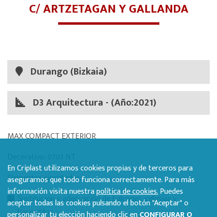
C/ ARTZETAGAN Y GALLANDA
Durango (Bizkaia)
D3 Arquitectura - (Año:2021)
MAX COMPACT EXTERIOR
Decorativo: 0703 NT
En Criplast utilizamos cookies propias y de terceros para
Elementos ejecutados:
asegurarnos que todo funciona correctamente. Para más
información visita nuestra
política de cookies.
Puedes
Sustitución y adecuación de balcones, celosías y
aceptar todas las cookies pulsando el botón "Aceptar" o
barandillas
personalizar tu elección haciendo clic en
CONFIGURAR O