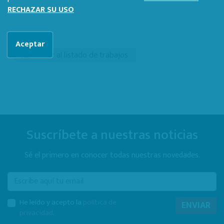
RECHAZAR SU USO
Aceptar
Volver al listado de trabajos
Suscríbete a nuestras noticias
Sé el primero en conocer todas nuestras novedades.
E-mail
He leído y acepto la
política de
ENVIAR
privacidad
.