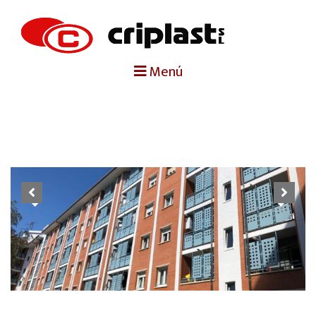
portada
Menú
criplast
productos
trabajos destacados
Previous
Next
noticias
contacto