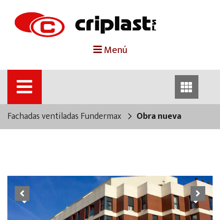
portada
Menú
criplast
productos
Fachadas ventiladas Fundermax
Obra nueva
trabajos destacados
noticias
contacto
Previous
Next