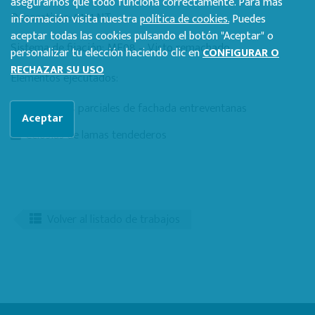
asegurarnos que todo funciona correctamente. Para más
Decorativos: 0161 NT
información visita nuestra
política de cookies.
Puedes
aceptar todas las cookies pulsando el botón "Aceptar" o
Sistema de fijación: ME08 – Visto remachado
personalizar tu elección haciendo clic en
CONFIGURAR O
RECHAZAR SU USO
Elementos ejecutados:
Elementos parciales de fachada entreventanas
Aceptar
Celosías de lamas tendederos
Volver al listado de trabajos