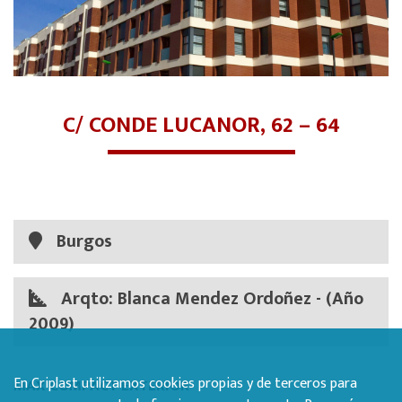
C/ CONDE LUCANOR, 62 – 64
Burgos
Arqto: Blanca Mendez Ordoñez - (Año
2009)
En Criplast utilizamos cookies propias y de terceros para
MAX COMPACT EXTERIOR