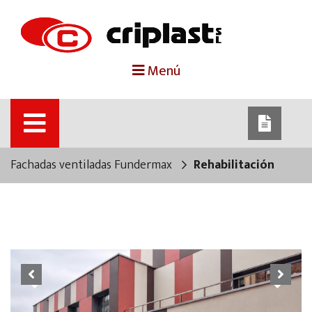
portada
Menú
criplast
productos
Fachadas ventiladas Fundermax
Rehabilitación
trabajos destacados
noticias
contacto
Previous
Next