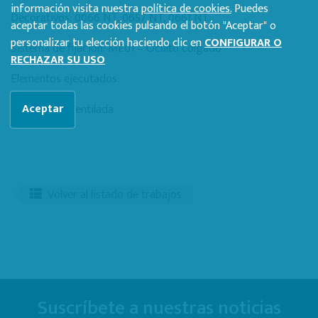
información visita nuestra
política de cookies.
Puedes
Decorativos: 0066 NT, 0657 NT, 0661 NT
aceptar todas las cookies pulsando el botón "Aceptar" o
personalizar tu elección haciendo clic en
CONFIGURAR O
Sistema de fijación: ME01 – Oculto colgado
RECHAZAR SU USO
Elementos ejecutados:
Fachada Ventilada
Aceptar
Volver al listado de trabajos
Suscríbete a nuestras noticias