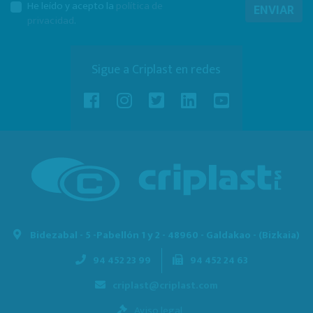
He leído y acepto la
política de
ENVIAR
privacidad
.
Sigue a Criplast en redes
Bidezabal - 5 -
Pabellón 1 y 2 - 48960 - Galdakao - (Bizkaia)
94 452 23 99
94 452 24 63
criplast@criplast.com
Aviso legal