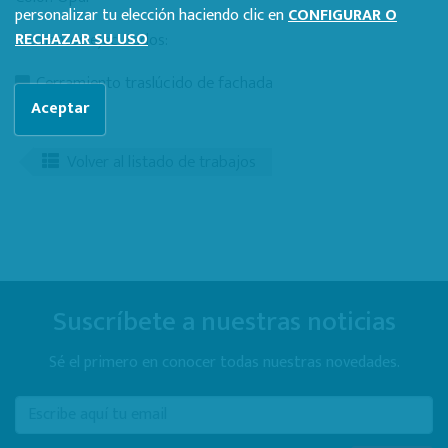
personalizar tu elección haciendo clic en
CONFIGURAR O
Elementos ejecutados:
RECHAZAR SU USO
Cerramiento traslúcido de fachada
Aceptar
Volver al listado de trabajos
Suscríbete a nuestras noticias
Sé el primero en conocer todas nuestras novedades.
E-mail