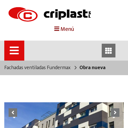
portada
Menú
criplast
productos
Fachadas ventiladas Fundermax
Obra nueva
trabajos destacados
noticias
contacto
Previous
Next