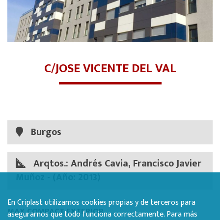
C/JOSE VICENTE DEL VAL
Burgos
Arqtos.: Andrés Cavia, Francisco Javier
Muñoz - (Año: 2013)
En Criplast utilizamos cookies propias y de terceros para
MAX COMPACT EXTERIOR
asegurarnos que todo funciona correctamente. Para más