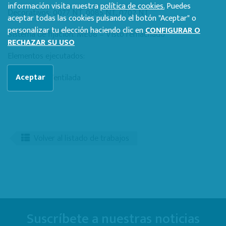
información visita nuestra
política de cookies.
Puedes
Decorativos: 0077 NT, 0085 NT, 0702 NT
aceptar todas las cookies pulsando el botón "Aceptar" o
personalizar tu elección haciendo clic en
CONFIGURAR O
Sistema de fijación: ME08 – Visto remachado
RECHAZAR SU USO
Elementos ejecutados:
Fachada Ventilada
Aceptar
Volver al listado de trabajos
Suscríbete a nuestras noticias