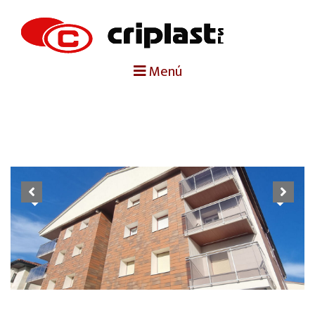
portada
Menú
criplast
productos
trabajos destacados
Previous
Next
noticias
contacto