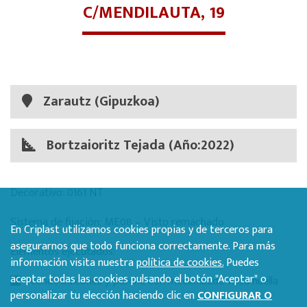
C/MENDILAUTA, 19
Zarautz (Gipuzkoa)
Bortzaioritz Tejada (Año:2022)
Decorativo: 0161 NT
Sistema de fijación: ME08 – Visto remachado
En Criplast utilizamos cookies propias y de terceros para
asegurarnos que todo funciona correctamente. Para más
Elementos ejecutados:
información visita nuestra
política de cookies.
Puedes
aceptar todas las cookies pulsando el botón "Aceptar" o
Techos balcones y porche con mecanizado falsa huella
personalizar tu elección haciendo clic en
CONFIGURAR O