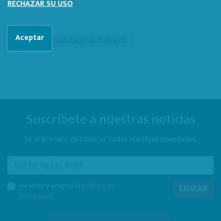
RECHAZAR SU USO
Aceptar
Volver al listado de trabajos
Suscríbete a nuestras noticias
Sé el primero en conocer todas nuestras novedades.
E-mail
He leído y acepto la
política de
ENVIAR
privacidad
.