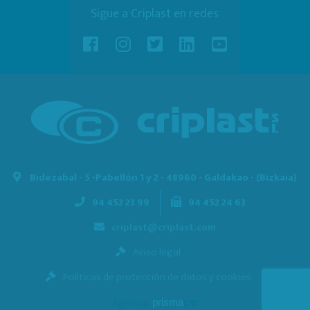
Sigue a Criplast en redes
Bidezabal - 5 -
Pabellón 1 y 2 - 48960 - Galdakao - (Bizkaia)
94 452 23 99
94 452 24 63
criplast@criplast.com
Aviso legal
Políticas de protección de datos y cookies
Agencia:
prisma
cm