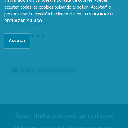
información visita nuestra
política de cookies.
Puedes
aceptar todas las cookies pulsando el botón "Aceptar" o
Sistema de fijación: ME08 – Visto remachado
personalizar tu elección haciendo clic en
CONFIGURAR O
RECHAZAR SU USO
Elementos ejecutados:
Fachada ventilada
Aceptar
Volver al listado de trabajos
Suscríbete a nuestras noticias
Sé el primero en conocer todas nuestras novedades.