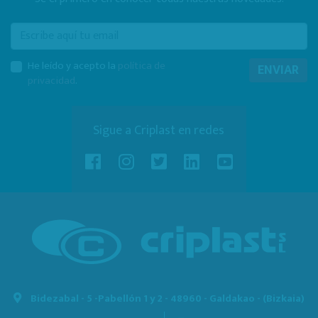
E-mail
He leído y acepto la
política de
ENVIAR
privacidad
.
Sigue a Criplast en redes
Bidezabal - 5 -
Pabellón 1 y 2 - 48960 - Galdakao - (Bizkaia)