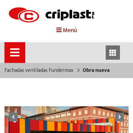
portada
Menú
criplast
productos
Fachadas ventiladas Fundermax
Obra nueva
trabajos destacados
noticias
contacto
Previous
Next