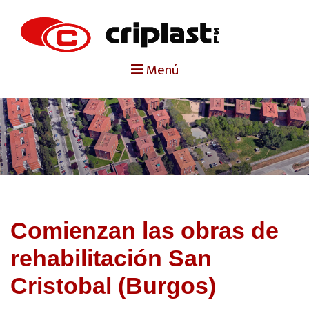
portada
Menú
criplast
productos
trabajos destacados
noticias
Comienzan las obras de
contacto
rehabilitación San
Cristobal (Burgos)