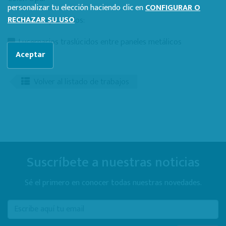
personalizar tu elección haciendo clic en
CONFIGURAR O
Elementos ejecutados:
RECHAZAR SU USO
Lucernarios traslúcidos entre paneles metálicos
Aceptar
Volver al listado de trabajos
Suscríbete a nuestras noticias
Sé el primero en conocer todas nuestras novedades.
E-mail