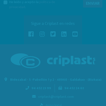
He leído y acepto la
política de
ENVIAR
privacidad
.
Sigue a Criplast en redes
Bidezabal - 5 -
Pabellón 1 y 2 - 48960 - Galdakao - (Bizkaia)
94 452 23 99
94 452 24 63
criplast@criplast.com
Aviso legal