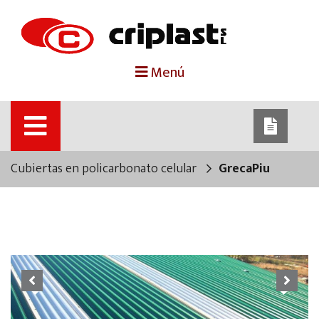
portada
Menú
criplast
productos
Cubiertas en policarbonato celular
GrecaPiu
trabajos destacados
noticias
contacto
Previous
Next