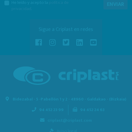
He leído y acepto la
política de
ENVIAR
privacidad
.
Sigue a Criplast en redes
Bidezabal - 5 -
Pabellón 1 y 2 - 48960 - Galdakao - (Bizkaia)
94 452 23 99
94 452 24 63
criplast@criplast.com
Aviso legal