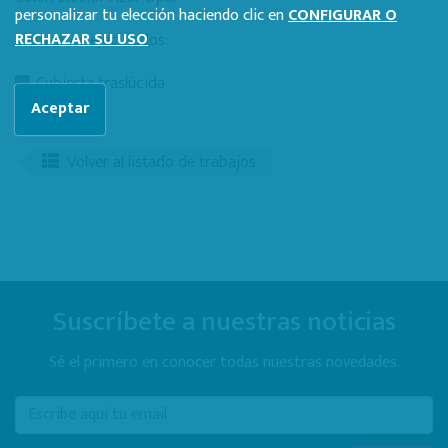
personalizar tu elección haciendo clic en
CONFIGURAR O
Elementos ejecutados:
RECHAZAR SU USO
Cubierta traslúcida
Aceptar
Volver al listado de trabajos
Suscríbete a nuestras noticias
Sé el primero en conocer todas nuestras novedades.
E-mail