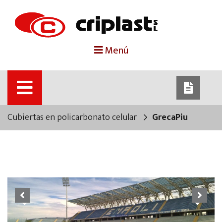
portada
Menú
criplast
productos
Cubiertas en policarbonato celular
GrecaPiu
trabajos destacados
noticias
contacto
Previous
Next