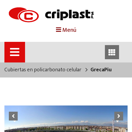
portada
Menú
criplast
productos
Cubiertas en policarbonato celular
GrecaPiu
trabajos destacados
noticias
contacto
Previous
Next