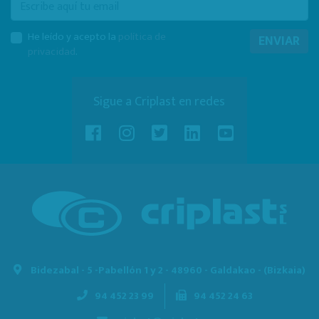
E-mail
He leído y acepto la
política de
ENVIAR
privacidad
.
Sigue a Criplast en redes
Bidezabal - 5 -
Pabellón 1 y 2 - 48960 - Galdakao - (Bizkaia)
94 452 23 99
94 452 24 63