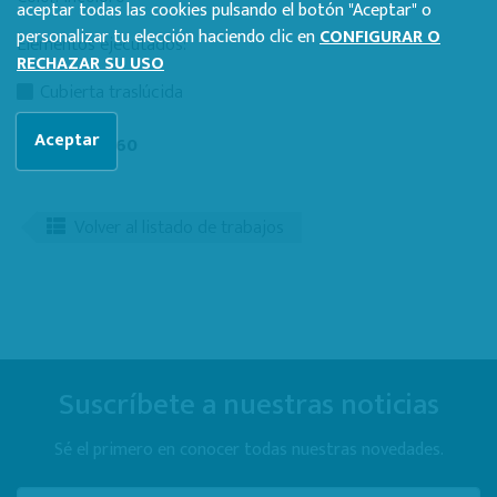
aceptar todas las cookies pulsando el botón "Aceptar" o
personalizar tu elección haciendo clic en
CONFIGURAR O
Elementos ejecutados:
RECHAZAR SU USO
Cubierta traslúcida
Aceptar
VER VISTA 360º
Volver al listado de trabajos
Suscríbete a nuestras noticias
Sé el primero en conocer todas nuestras novedades.