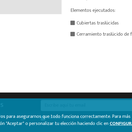
Elementos ejecutados:
Cubiertas traslúcidas
Cerramiento traslúcido de 
as
E-mail
es.
ceros para asegurarnos que todo funciona correctamente. Para más
He leído y acepto la
política de
ón "Aceptar" o personalizar tu elección haciendo clic en
CONFIGUR
privacidad
.