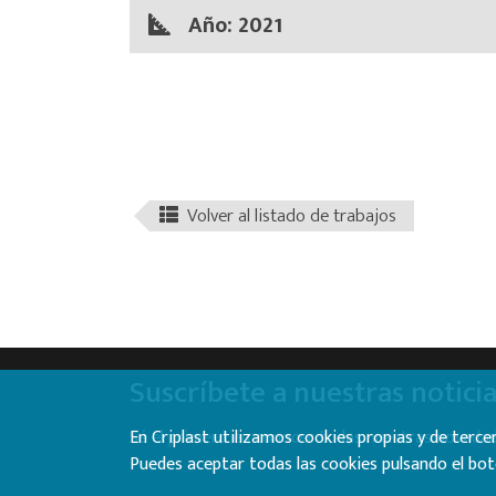
Año: 2021
Volver al listado de trabajos
Suscríbete a nuestras notici
Sé el primero en conocer todas nuestras novedad
En Criplast utilizamos cookies propias y de ter
Puedes aceptar todas las cookies pulsando el bot