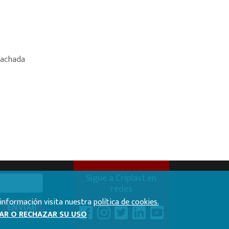
fachada
Sigue a Criplast en
redes
 información visita nuestra
política de cookies.
ENVIAR
AR O RECHAZAR SU USO