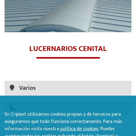
LUCERNARIOS CENITAL
Varios
En Criplast utilizamos cookies propias y de terceros para
asegurarnos que todo funciona correctamente. Para más
SYTEMPIU CURVO 12-16 mm
información visita nuestra
política de cookies.
Puedes