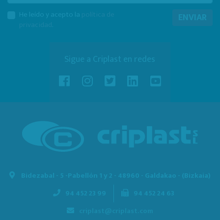
He leído y acepto la
política de
ENVIAR
privacidad
.
Sigue a Criplast en redes
Bidezabal - 5 -
Pabellón 1 y 2 - 48960 - Galdakao - (Bizkaia)
94 452 23 99
94 452 24 63
criplast@criplast.com