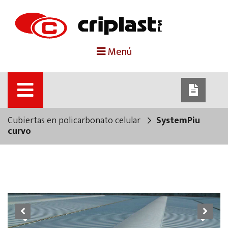
portada
Menú
criplast
productos
Cubiertas en policarbonato celular
SystemPiu
trabajos destacados
curvo
noticias
contacto
Previous
Next