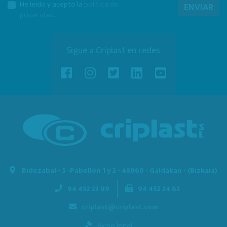
He leído y acepto la
política de
ENVIAR
privacidad
.
Sigue a Criplast en redes
Bidezabal - 5 -
Pabellón 1 y 2 - 48960 - Galdakao - (Bizkaia)
94 452 23 99
94 452 24 63
criplast@criplast.com
Aviso legal