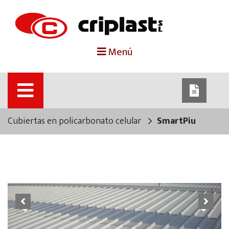
portada
Menú
criplast
productos
Cubiertas en policarbonato celular
SmartPiu
trabajos destacados
noticias
contacto
Previous
Next