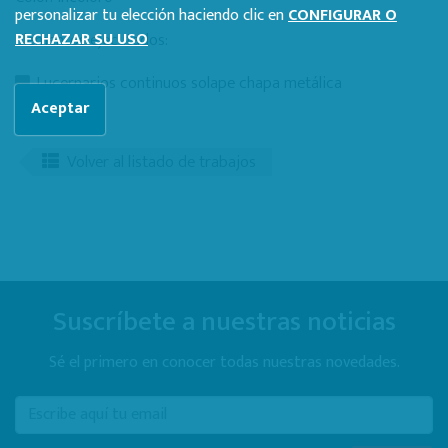
personalizar tu elección haciendo clic en
CONFIGURAR O
Elementos ejecutados:
RECHAZAR SU USO
Lucernarios continuos solape chapa metálica
Aceptar
Volver al listado de trabajos
Suscríbete a nuestras noticias
Sé el primero en conocer todas nuestras novedades.
E-mail