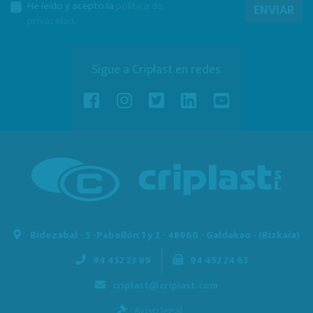
He leído y acepto la
política de
ENVIAR
privacidad
.
Sigue a Criplast en redes
Bidezabal - 5 -
Pabellón 1 y 2 - 48960 - Galdakao - (Bizkaia)
94 452 23 99
94 452 24 63
criplast@criplast.com
Aviso legal