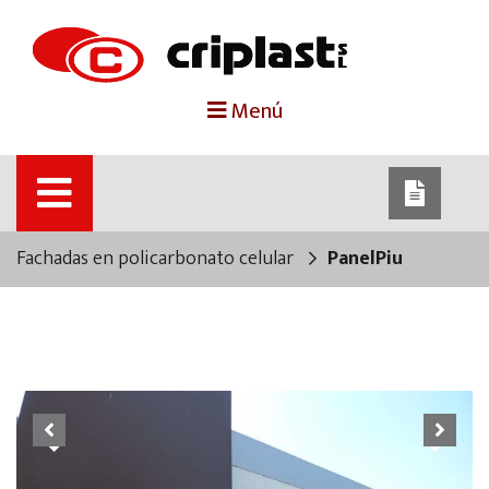
portada
Menú
criplast
productos
Fachadas en policarbonato celular
PanelPiu
trabajos destacados
noticias
contacto
Previous
Next