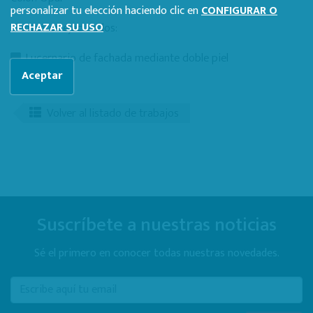
personalizar tu elección haciendo clic en
CONFIGURAR O
Elementos ejecutados:
RECHAZAR SU USO
Lucernario de fachada mediante doble piel
Aceptar
Volver al listado de trabajos
Suscríbete a nuestras noticias
Sé el primero en conocer todas nuestras novedades.
E-mail