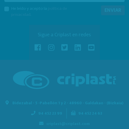
He leído y acepto la
política de
ENVIAR
privacidad
.
Sigue a Criplast en redes
Bidezabal - 5 -
Pabellón 1 y 2 - 48960 - Galdakao - (Bizkaia)
94 452 23 99
94 452 24 63
criplast@criplast.com