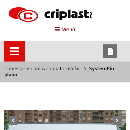
portada
Menú
criplast
productos
Cubiertas en policarbonato celular
SystemPiu
trabajos destacados
plano
noticias
contacto
Previous
Next