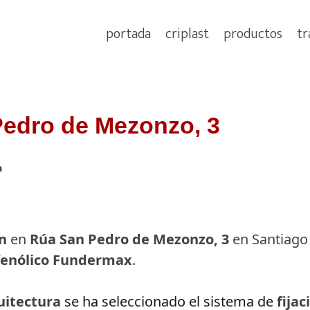
portada
criplast
productos
tr
Pedro de Mezonzo, 3
a
ón
en
Rúa San Pedro de Mezonzo, 3
en Santiago
fenólico Fundermax
.
itectura
 se ha seleccionado el sistema de 
fija