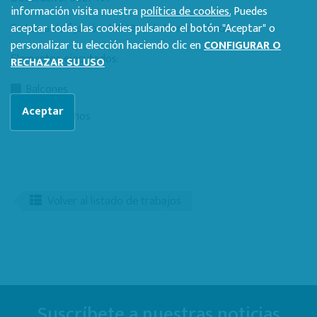
información visita nuestra
política de cookies.
Puedes
Sistema de fijación: ME08 – Visto remachado
aceptar todas las cookies pulsando el botón "Aceptar" o
personalizar tu elección haciendo clic en
CONFIGURAR O
Elementos ejecutados:
RECHAZAR SU USO
Balcones
Aceptar
Falsos techos
Volver al listado de trabajos
Suscríbete a nuestras noticias