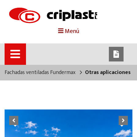
portada
Menú
criplast
productos
Fachadas ventiladas Fundermax
Otras aplicaciones
trabajos destacados
noticias
contacto
Previous
Next