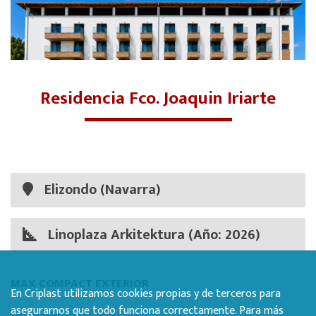
Residencia Fco. Joaquin Iriarte
Elizondo (Navarra)
Linoplaza Arkitektura (Año: 2026)
MAX COMPACT EXTERIOR
En Criplast utilizamos cookies propias y de terceros para
asegurarnos que todo funciona correctamente. Para más
Decorativo: 0927 NT