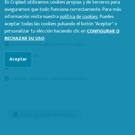
En Criplast utilizamos cookies propias y de terceros para
Decorativos: 0125 FH, 0070 FH
asegurarnos que todo funciona correctamente. Para más
información visita nuestra
política de cookies.
Puedes
Sistema de fijación: Oculto - adhesivo
aceptar todas las cookies pulsando el botón "Aceptar" o
personalizar tu elección haciendo clic en
CONFIGURAR O
Elementos ejecutados:
RECHAZAR SU USO
Revestimientos interiores verticales
Falsos techos
Aceptar
Puertas
Cabinas sanitarias y encimeras baños
Volver al listado de trabajos