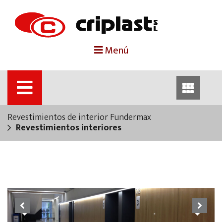
portada
Menú
criplast
productos
Revestimientos de interior Fundermax
trabajos destacados
Revestimientos interiores
noticias
contacto
Previous
Next