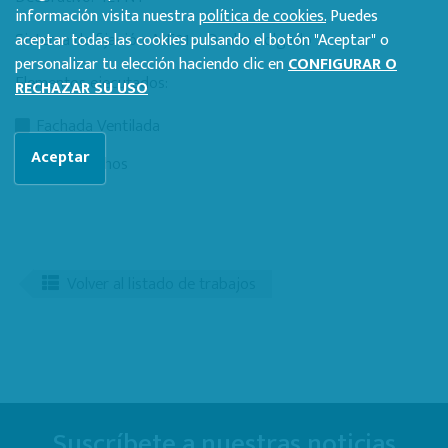
información visita nuestra
política de cookies.
Puedes
Sistema de fijación: ME01 – Oculto colgado
aceptar todas las cookies pulsando el botón "Aceptar" o
personalizar tu elección haciendo clic en
CONFIGURAR O
Elementos ejecutados:
RECHAZAR SU USO
Fachada Ventilada
Aceptar
Falsos techos
Volver al listado de trabajos
Suscríbete a nuestras noticias