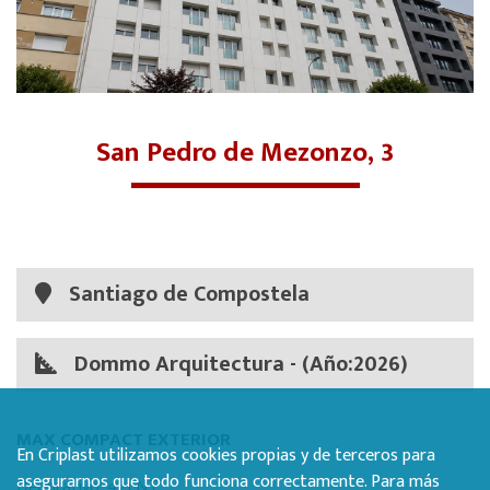
San Pedro de Mezonzo, 3
Santiago de Compostela
Dommo Arquitectura - (Año:2026)
MAX COMPACT EXTERIOR
En Criplast utilizamos cookies propias y de terceros para
asegurarnos que todo funciona correctamente. Para más
Decorativo: 421 NT