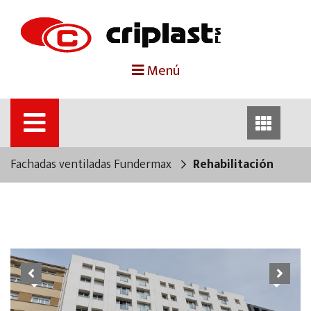
portada
Menú
criplast
productos
Fachadas ventiladas Fundermax
Rehabilitación
trabajos destacados
noticias
contacto
Previous
Next