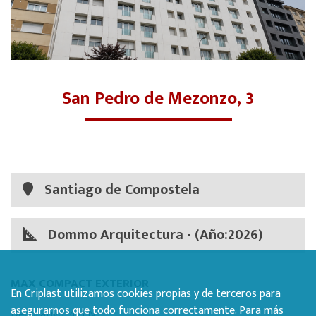
San Pedro de Mezonzo, 3
Santiago de Compostela
Dommo Arquitectura - (Año:2026)
MAX COMPACT EXTERIOR
En Criplast utilizamos cookies propias y de terceros para
asegurarnos que todo funciona correctamente. Para más
Decorativo: 421 NT