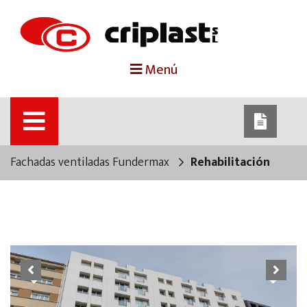
portada
Menú
criplast
productos
Fachadas ventiladas Fundermax
Rehabilitación
trabajos destacados
noticias
contacto
Previous
Next