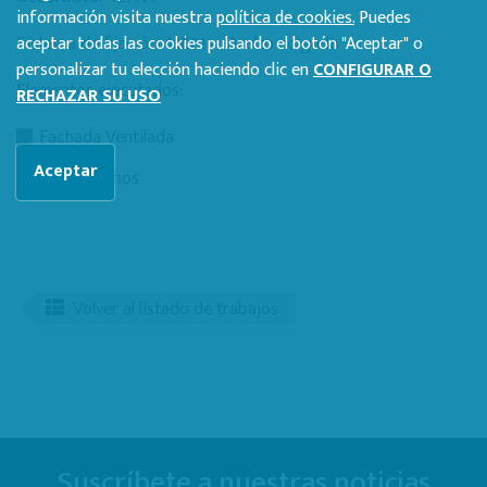
información visita nuestra
política de cookies.
Puedes
Sistema de fijación: ME01 – Oculto colgado
aceptar todas las cookies pulsando el botón "Aceptar" o
personalizar tu elección haciendo clic en
CONFIGURAR O
Elementos ejecutados:
RECHAZAR SU USO
Fachada Ventilada
Aceptar
Falsos techos
Volver al listado de trabajos
Suscríbete a nuestras noticias