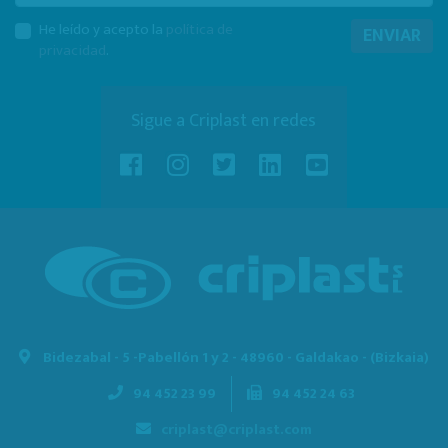
He leído y acepto la
política de
ENVIAR
privacidad
.
Sigue a Criplast en redes
Bidezabal - 5 -
Pabellón 1 y 2 - 48960 - Galdakao - (Bizkaia)
94 452 23 99
94 452 24 63
criplast@criplast.com