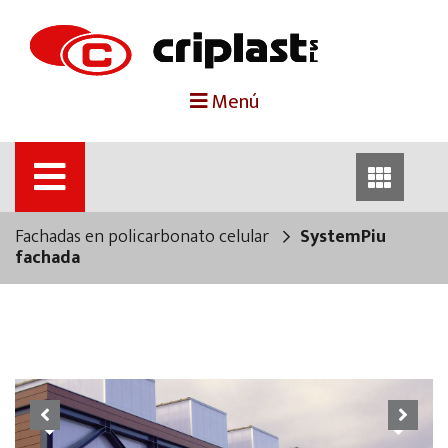
portada
Menú
criplast
productos
Fachadas en policarbonato celular
SystemPiu
trabajos destacados
fachada
noticias
contacto
Previous
Next