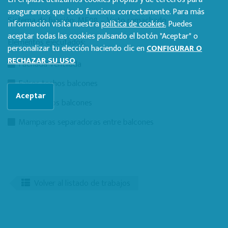
asegurarnos que todo funciona correctamente. Para más
Sistema de fijación: ME08 – Visto remachado
información visita nuestra
política de cookies.
Puedes
aceptar todas las cookies pulsando el botón "Aceptar" o
Elementos ejecutados:
personalizar tu elección haciendo clic en
CONFIGURAR O
RECHAZAR SU USO
Fachada Ventilada
Falsos techos balcones
Aceptar
Antepechos balcones
Mamparas separadoras entre balcones
Volver al listado de trabajos