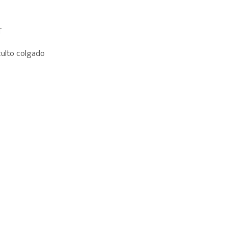
T
culto colgado