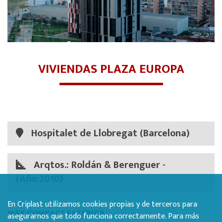
VIVIENDAS PLAZA EUROPA
Hospitalet de Llobregat (Barcelona)
Arqtos.: Roldán & Berenguer -
(Año:2010)
En Criplast utilizamos cookies propias y de terceros para
MAX COMPACT EXTERIOR
asegurarnos que todo funciona correctamente. Para más