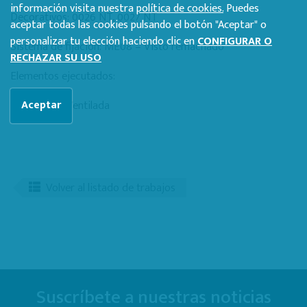
información visita nuestra
política de cookies.
Puedes
Decorativos: 0026 NT, 0027 NT
aceptar todas las cookies pulsando el botón "Aceptar" o
personalizar tu elección haciendo clic en
CONFIGURAR O
Sistema de fijación: ME08 – Visto remachado
RECHAZAR SU USO
Elementos ejecutados:
Fachada Ventilada
Aceptar
Volver al listado de trabajos
Suscríbete a nuestras noticias