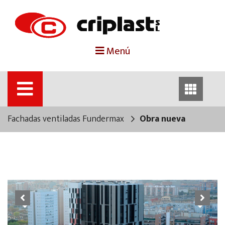
portada
Menú
criplast
productos
Fachadas ventiladas Fundermax
Obra nueva
trabajos destacados
noticias
contacto
Previous
Next