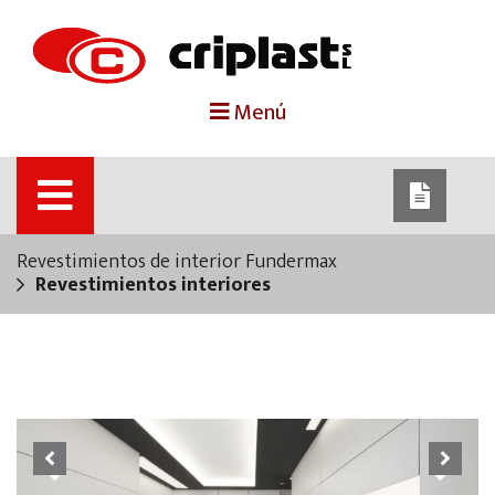
portada
Menú
criplast
productos
Revestimientos de interior Fundermax
trabajos destacados
Revestimientos interiores
noticias
contacto
Previous
Next