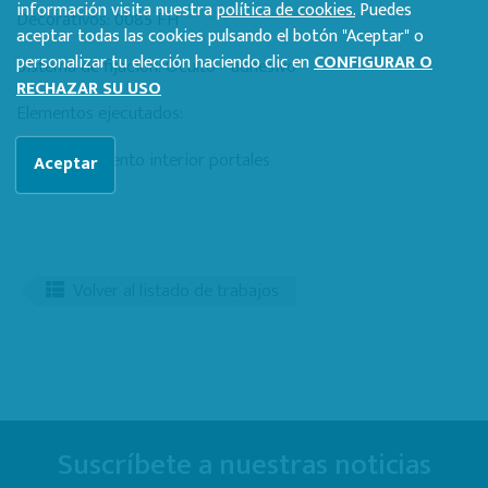
información visita nuestra
política de cookies.
Puedes
Decorativos: 0085 FH
aceptar todas las cookies pulsando el botón "Aceptar" o
personalizar tu elección haciendo clic en
CONFIGURAR O
Sistema de fijación: Oculto - adhesivo
RECHAZAR SU USO
Elementos ejecutados:
Revestimiento interior portales
Aceptar
Volver al listado de trabajos
Suscríbete a nuestras noticias