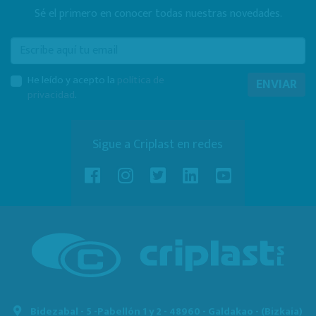
Sé el primero en conocer todas nuestras novedades.
E-mail
He leído y acepto la
política de
ENVIAR
privacidad
.
Sigue a Criplast en redes
Bidezabal - 5 -
Pabellón 1 y 2 - 48960 - Galdakao - (Bizkaia)