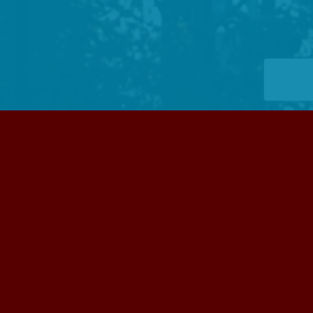
Criplast S.L.
es una empresa dedicada a la
distribución de
materiales de construcción
de alta calidad en el ámbito de
las
fachadas ventiladas
y en el de la iluminación natural en
cubiertas y fachadas translúcidas
de policarbonato celular y
otros materiales plásticos.
Saber más