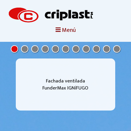
portada
Menú
criplast
productos
trabajos destacados
Fachada ventilada
FunderMax IGNíFUGO
noticias
contacto