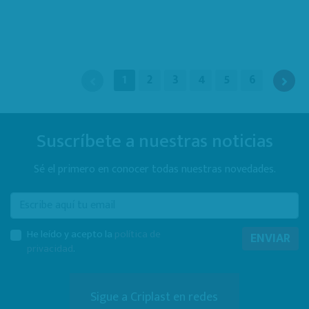
1
2
3
4
5
6
Suscríbete a nuestras noticias
Sé el primero en conocer todas nuestras novedades.
E-mail
He leído y acepto la
política de
ENVIAR
privacidad
.
Sigue a Criplast en redes