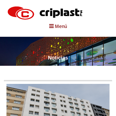
portada
Menú
criplast
productos
Noticias
trabajos destacados
noticias
contacto