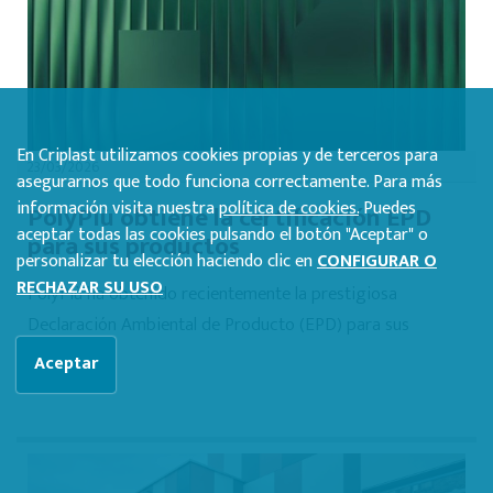
En Criplast utilizamos cookies propias y de terceros para
23/03/2026
asegurarnos que todo funciona correctamente. Para más
información visita nuestra
política de cookies.
Puedes
PolyPiù obtiene la certificación EPD
aceptar todas las cookies pulsando el botón "Aceptar" o
para sus productos
personalizar tu elección haciendo clic en
CONFIGURAR O
RECHAZAR SU USO
PolyPiù ha obtenido recientemente la prestigiosa
Declaración Ambiental de Producto (EPD) para sus
productos...
Aceptar